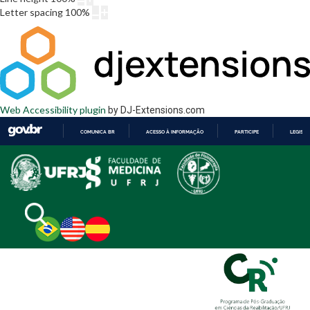
Letter spacing
100
%
Web Accessibility plugin
by DJ-Extensions.com
COMUNICA BR
ACESSO À INFORMAÇÃO
PARTICIPE
LEGISL
IR
PARA
O
CONTEÚDO