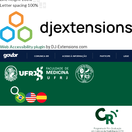
Letter spacing
100
%
Web Accessibility plugin
by DJ-Extensions.com
COMUNICA BR
ACESSO À INFORMAÇÃO
PARTICIPE
LEGISL
IR
PARA
O
CONTEÚDO