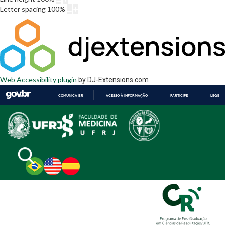
Letter spacing
100
%
Web Accessibility plugin
by DJ-Extensions.com
COMUNICA BR
ACESSO À INFORMAÇÃO
PARTICIPE
LEGISL
IR
PARA
O
CONTEÚDO