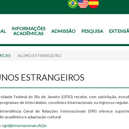
O
CONTEÚDO
INFORMAÇÕES
NAL
ADMISSÃO
PESQUISA
EXTENS
ACADÊMICAS
MICAS
⁠ALUNO ESTRANGEIRO
UNOS ESTRANGEIROS
sidade Federal do Rio de Janeiro (UFRJ) recebe, com satisfação, est
programas de intercâmbio, convênios internacionais ou ingresso regular.
intendência Geral de Relações Internacionais (SRI) oferece suport
ão acadêmica e adaptação cultural.
:
sgri@internacional.ufrj.br