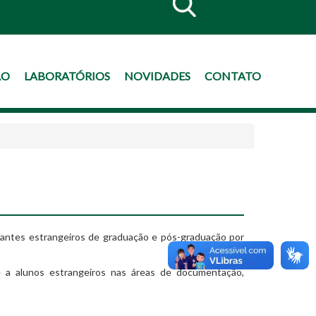
ÃO
LABORATÓRIOS
NOVIDADES
CONTATO
udantes estrangeiros de graduação e pós-graduação por
e a alunos estrangeiros nas áreas de documentação,