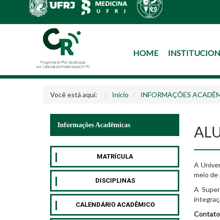
HOME
INSTITUCIO
Você está aqui:
Início
INFORMAÇÕES ACADÊ
Informações Acadêmicas
AL
MATRÍCULA
A Univer
meio de 
DISCIPLINAS
A Super
integraç
CALENDÁRIO ACADÊMICO
Contato