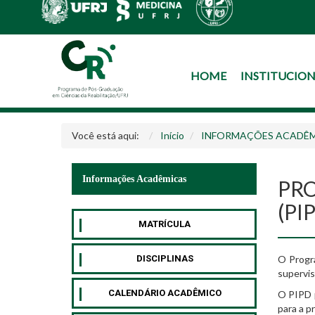
HOME
INSTITUCIO
Você está aqui:
Início
INFORMAÇÕES ACADÊ
Informações Acadêmicas
PR
(PI
MATRÍCULA
DISCIPLINAS
O Progr
supervis
CALENDÁRIO ACADÊMICO
O PIPD p
para a p