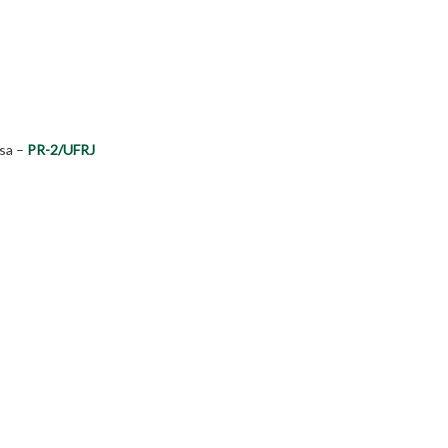
isa –
PR-2/UFRJ