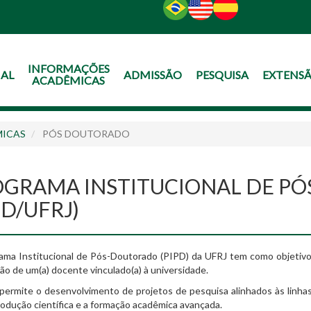
O
CONTEÚDO
INFORMAÇÕES
NAL
ADMISSÃO
PESQUISA
EXTENS
ACADÊMICAS
MICAS
⁠PÓS DOUTORADO
OGRAMA INSTITUCIONAL DE P
PD/UFRJ)
ama Institucional de Pós-Doutorado (PIPD) da UFRJ tem como objetivo
ão de um(a) docente vinculado(a) à universidade.
ermite o desenvolvimento de projetos de pesquisa alinhados às linha
rodução científica e a formação acadêmica avançada.