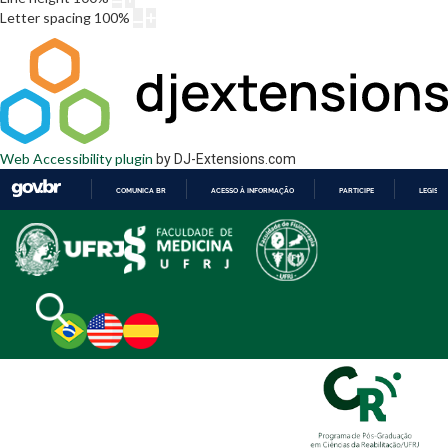
Letter spacing
100
%
Web Accessibility plugin
by DJ-Extensions.com
COMUNICA BR
ACESSO À INFORMAÇÃO
PARTICIPE
LEGISL
IR
PARA
O
CONTEÚDO