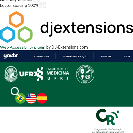
Letter spacing
100
%
Web Accessibility plugin
by DJ-Extensions.com
COMUNICA BR
ACESSO À INFORMAÇÃO
PARTICIPE
LEGISL
IR
PARA
O
CONTEÚDO