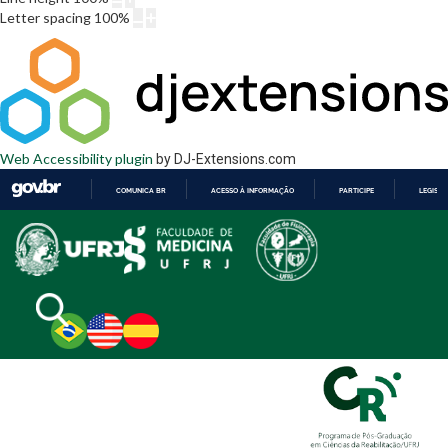
Letter spacing
100
%
Web Accessibility plugin
by DJ-Extensions.com
COMUNICA BR
ACESSO À INFORMAÇÃO
PARTICIPE
LEGISL
IR
PARA
O
CONTEÚDO