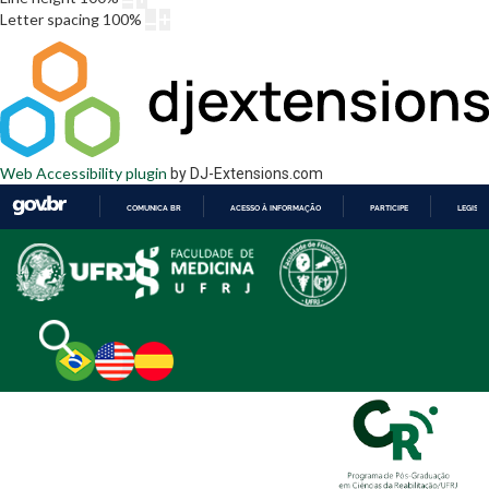
Letter spacing
100
%
Web Accessibility plugin
by DJ-Extensions.com
COMUNICA BR
ACESSO À INFORMAÇÃO
PARTICIPE
LEGISL
IR
PARA
O
CONTEÚDO