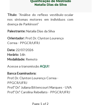
Título:
"Análise do reflexo vestíbulo-ocular
nos sintomas motores em indivíduos com
doença de Parkinson"
Palestrante:
Natalia Dias da Silva
Orientador:
Prof. Dr. Clynton Lourenço
Correa - PPGCR/UFRJ
Data:
22/07/2026
Horário:
16h
Modalidade:
Remoto
Acesse a transmissão
AQUI
!
Banca Examinadora:
Prof. Dr. Clynton Lourenço Correa -
PPGCR/UFRJ
Prof.ª Dr.ª Juliana Bittencourt Marques - UVA
Prof.ª Dr.ª Carolina Rebellato - PPGCR/UFRJ
Page 1 of 2