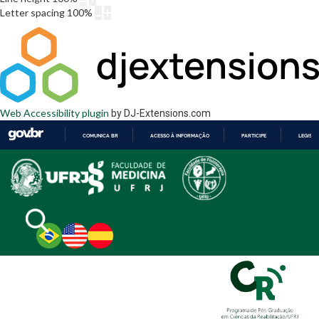
Letter spacing
100
%
Web Accessibility plugin
by DJ-Extensions.com
COMUNICA BR
ACESSO À INFORMAÇÃO
PARTICIPE
LEGISL
IR
PARA
O
CONTEÚDO