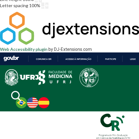
Letter spacing
100
%
Web Accessibility plugin
by DJ-Extensions.com
COMUNICA BR
ACESSO À INFORMAÇÃO
PARTICIPE
LEGISL
IR
PARA
O
CONTEÚDO