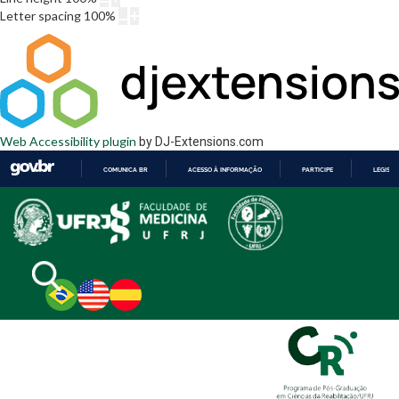
Letter spacing
100
%
Web Accessibility plugin
by DJ-Extensions.com
COMUNICA BR
ACESSO À INFORMAÇÃO
PARTICIPE
LEGISL
IR
PARA
O
CONTEÚDO