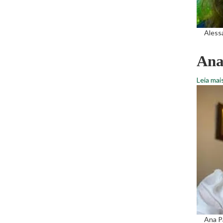
Aless
Ana
Leia mai
Ana P