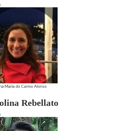
s
ina Maria do Carmo Alonso
olina Rebellato
s