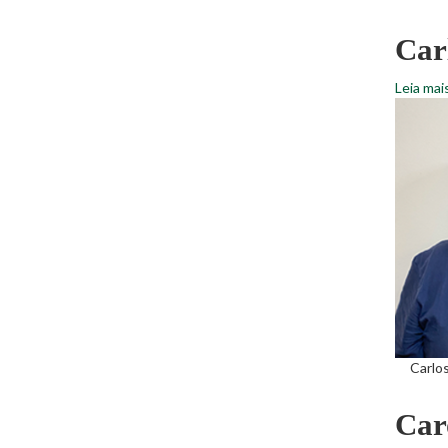
Carl
Leia mai
Carlos
Car