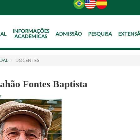
O
CONTEÚDO
INFORMAÇÕES
NAL
ADMISSÃO
PESQUISA
EXTENS
ACADÊMICAS
OAL
DOCENTES
ahão Fontes Baptista
s