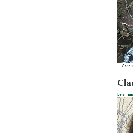
Caroli
Cla
Leia mai