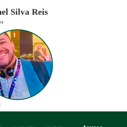
el Silva Reis
24
s