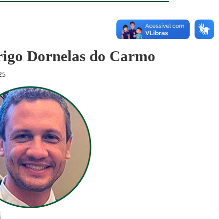
igo Dornelas do Carmo
25
s