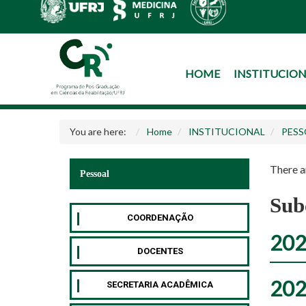
HOME
INSTITUCIO
You are here:
Home
INSTITUCIONAL
PESS
There ar
Pessoal
Sub
COORDENAÇÃO
202
DOCENTES
202
SECRETARIA ACADÊMICA