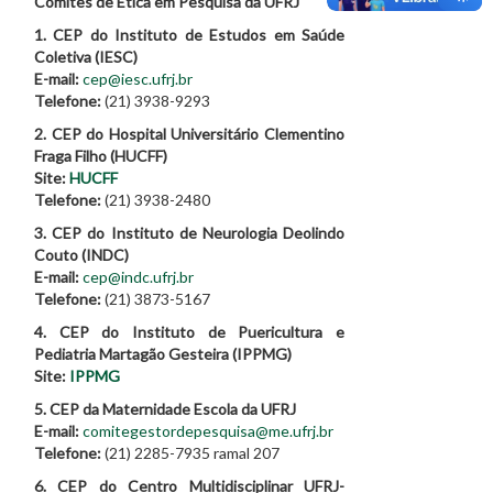
Comitês de Ética em Pesquisa da UFRJ
1. CEP do Instituto de Estudos em Saúde
Coletiva (IESC)
E-mail:
cep@iesc.ufrj.br
Telefone:
(21) 3938-9293
2. CEP do Hospital Universitário Clementino
Fraga Filho (HUCFF)
Site:
HUCFF
Telefone:
(21) 3938-2480
3. CEP do Instituto de Neurologia Deolindo
Couto (INDC)
E-mail:
cep@indc.ufrj.br
Telefone:
(21) 3873-5167
4. CEP do Instituto de Puericultura e
Pediatria Martagão Gesteira (IPPMG)
Site:
IPPMG
5. CEP da Maternidade Escola da UFRJ
E-mail:
comitegestordepesquisa@me.ufrj.br
Telefone:
(21) 2285-7935 ramal 207
6. CEP do Centro Multidisciplinar UFRJ-