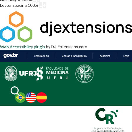
Letter spacing
100
%
Web Accessibility plugin
by DJ-Extensions.com
COMUNICA BR
ACESSO À INFORMAÇÃO
PARTICIPE
LEGISL
IR
PARA
O
CONTEÚDO