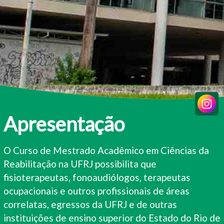
Apresentação
O Curso de Mestrado Acadêmico em Ciências da
Reabilitação na UFRJ possibilita que
fisioterapeutas, fonoaudiólogos, terapeutas
ocupacionais e outros profissionais de áreas
correlatas, egressos da UFRJ e de outras
instituições de ensino superior do Estado do Rio de