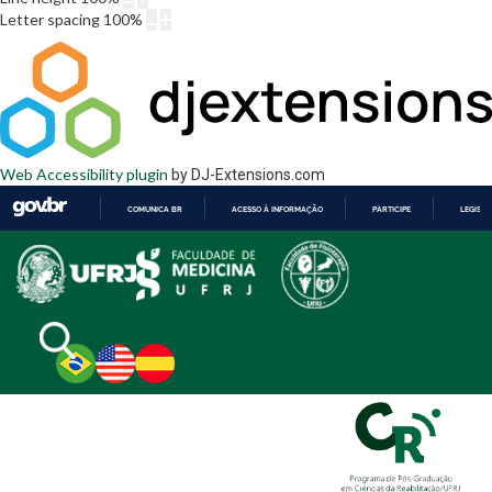
Letter spacing
100
%
Web Accessibility plugin
by DJ-Extensions.com
COMUNICA BR
ACESSO À INFORMAÇÃO
PARTICIPE
LEGISL
IR
PARA
O
CONTEÚDO