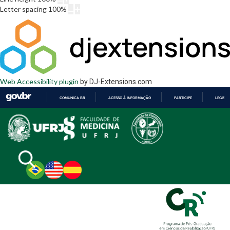
Letter spacing
100
%
Web Accessibility plugin
by DJ-Extensions.com
COMUNICA BR
ACESSO À INFORMAÇÃO
PARTICIPE
LEGISL
IR
PARA
O
CONTEÚDO