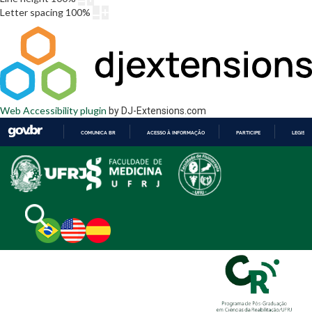
Letter spacing
100
%
Web Accessibility plugin
by DJ-Extensions.com
COMUNICA BR
ACESSO À INFORMAÇÃO
PARTICIPE
LEGISL
IR
PARA
O
CONTEÚDO