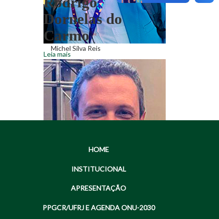
Rodrigo
Dornelas do
Carmo
Michel Silva Reis
Leia mais
HOME
INSTITUCIONAL
APRESENTAÇÃO
Rodrigo Dornelas do
Carmo
PPGCR/UFRJ E AGENDA ONU-2030