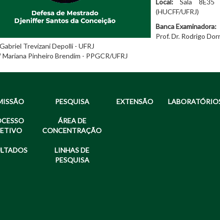
Local:
Sala 8E35 - 
(HUCFF/UFRJ)
Banca Examinadora:
Prof. Dr. Rodrigo D
 Gabriel Trevizani Depolli - UFRJ
r.ª Mariana Pinheiro Brendim - PPGCR/UFRJ
MISSÃO
PESQUISA
EXTENSÃO
LABORATÓRIO
OCESSO
ÁREA DE
LETIVO
CONCENTRAÇÃO
ULTADOS
LINHAS DE
PESQUISA