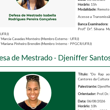
Horário:
15h
Modalidade:
Remoto
Acesse a Transmiss
Banca Examinadora:
Prof.ª Drª. Silvana
UFRJ)
r.ª Marcia Cavadas Monteiro (Membro Externo - UFRJ)
r.ª Mariana Pinheiro Brendim (Membro Interno - PPGCR/UFRJ)
esa de Mestrado - Djeniffer Santo
Título:
"Do Rap ao 
Cantores da Cultura 
Palestrante:
Djeniffe
Orientador:
Prof. Dr
Data:
06/08/2026
Horário:
10h