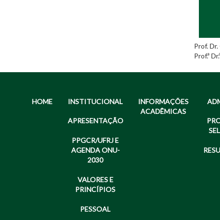
Prof. Dr.
Prof.ª D
HOME
INSTITUCIONAL
INFORMAÇÕES
AD
ACADÊMICAS
APRESENTAÇÃO
PR
SE
PPGCR/UFRJ E
AGENDA ONU-
RES
2030
VALORES E
PRINCÍPIOS
PESSOAL