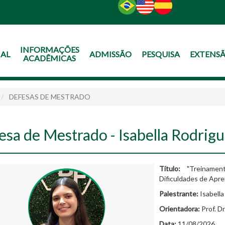
O
CONTEÚDO
INFORMAÇÕES
NAL
ADMISSÃO
PESQUISA
EXTENS
ACADÊMICAS
DEFESAS DE MESTRADO
esa de Mestrado - Isabella Rodrig
Título:
"Treinament
Dificuldades de Apr
Palestrante:
Isabella
Orientadora:
Prof. Dr
Data:
11/08/2026