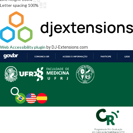
Letter spacing
100
%
Web Accessibility plugin
by DJ-Extensions.com
COMUNICA BR
ACESSO À INFORMAÇÃO
PARTICIPE
LEGISL
IR
PARA
O
CONTEÚDO