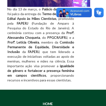
No dia 13 de março, o
Palácio da Guanabara
foi palco da entrega do
Termo de Outorga do
Edital Apoio às Mães Cientistas
, promovido
pela
FAPERJ
(Fundação de Amparo à
Pesquisa do Estado do Rio de Janeiro). A
cerimônia contou com a presença da
Profª.
Alessandra Choqueta
, do
PPGCR/UFRJ
, e a
Profª. Letícia Oliveira
, membro da
Comissão
Permanente de Equidade, Diversidade e
Inclusão
da
FAPERJ
, que tem liderado a
execução de iniciativas voltadas ao apoio de
meninas, mulheres e mães na ciência. Essa
importante ação visa promover a
igualdade
de gênero e fortalecer a presença feminina
em campos científicos
, proporcionando
recursos e incentivos para essas cientistas.
HOME