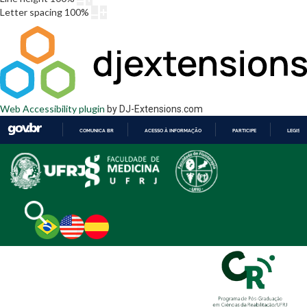
Letter spacing
100
%
Web Accessibility plugin
by DJ-Extensions.com
COMUNICA BR
ACESSO À INFORMAÇÃO
PARTICIPE
LEGISL
IR
PARA
O
CONTEÚDO