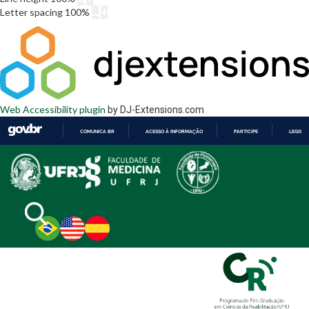
Letter spacing
100
%
Web Accessibility plugin
by DJ-Extensions.com
COMUNICA BR
ACESSO À INFORMAÇÃO
PARTICIPE
LEGISL
IR
PARA
O
CONTEÚDO