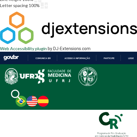
Letter spacing
100
%
Web Accessibility plugin
by DJ-Extensions.com
COMUNICA BR
ACESSO À INFORMAÇÃO
PARTICIPE
LEGISL
IR
PARA
O
CONTEÚDO