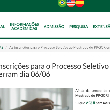
O
CONTEÚDO
INFORMAÇÕES
NAL
ADMISSÃO
PESQUISA
EXTENS
ACADÊMICAS
AS
As inscrições para o Processo Seletivo ao Mestrado do PPGCR en
inscrições para o Processo Seleti
erram dia 06/06
Ainda dá tempo de r
Mestrado do PPGCR!
Clique
AQUI
para mais