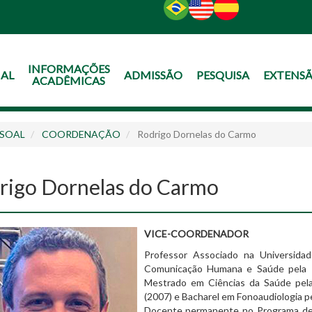
O
CONTEÚDO
INFORMAÇÕES
NAL
ADMISSÃO
PESQUISA
EXTENS
ACADÊMICAS
SSOAL
COORDENAÇÃO
Rodrigo Dornelas do Carmo
rigo Dornelas do Carmo
VICE-COORDENADOR
Professor Associado na Universida
Comunicação Humana e Saúde pela Po
Mestrado em Ciências da Saúde pela 
(2007) e Bacharel em Fonoaudiologia pe
Docente permanente no Programa de 