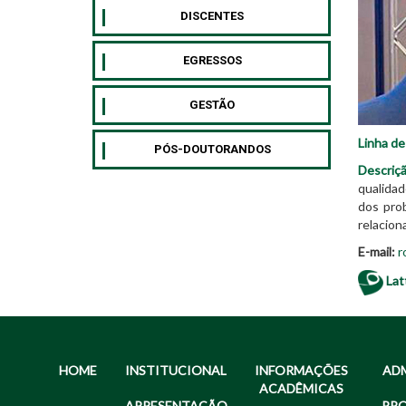
DISCENTES
EGRESSOS
GESTÃO
Linha de
PÓS-DOUTORANDOS
Descriç
qualidad
dos pro
relacion
E-mail:
r
Lat
HOME
INSTITUCIONAL
INFORMAÇÕES
AD
ACADÊMICAS
APRESENTAÇÃO
PR