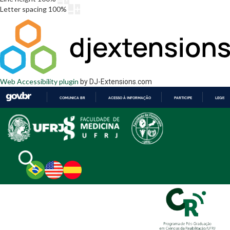
Letter spacing
100
%
Web Accessibility plugin
by DJ-Extensions.com
COMUNICA BR
ACESSO À INFORMAÇÃO
PARTICIPE
LEGISL
IR
PARA
O
CONTEÚDO